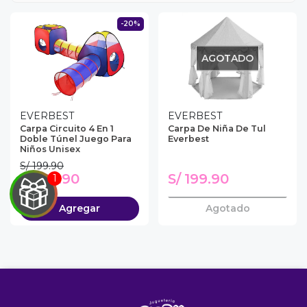
-20%
AGOTADO
EVERBEST
EVERBEST
Carpa Circuito 4 En 1
Carpa De Niña De Tul
Doble Túnel Juego Para
Everbest
Niños Unisex
S/ 199.90
S/ 159.90
S/ 199.90
EGA
Agregar
Agotado
Y
NA!
u correo y
ipa por