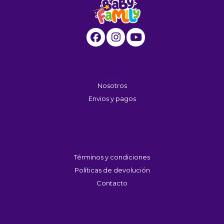
s premios
JUGAR
fined
Información
Nosotros
Envios y pagos
Servicio Al Cliente
Términos y condiciones
Políticas de devolución
Contacto