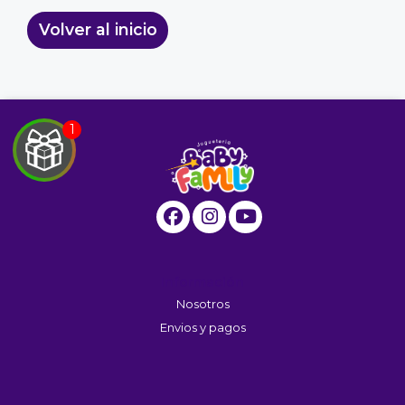
Volver al inicio
EGA
Y
NA!
u correo y
ipa por
Información
s premios
Nosotros
Envios y pagos
JUGAR
fined