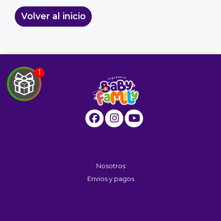
Volver al inicio
EGA
Y
NA!
u correo y
ipa por
Información
s premios
Nosotros
Envios y pagos
JUGAR
fined