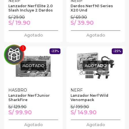
NERF
NERF
Lanzador Nerf Elite 2.0
Dardos Nerf N1 Series
Slash Incluye 2 Dardos
X20 Und
S/ 29.90
S/ 69.90
S/ 19.90
S/ 39.90
Agotado
Agotado
-23%
-25%
AGOTADO
AGOTADO
EGA
HASBRO
NERF
Lanzador Nerf Junior
Lanzador Nerf Wild
Y
SharkFire
Venompack
S/ 129.90
S/ 199.90
NA!
S/ 99.90
S/ 149.90
u correo y
Agotado
Agotado
ipa por