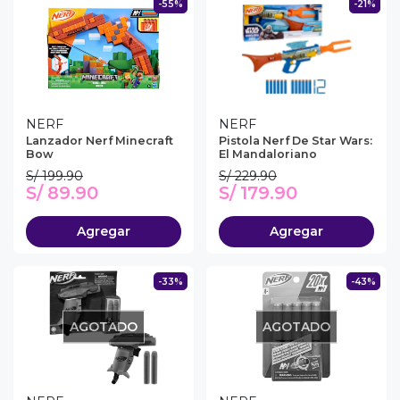
-55%
-21%
NERF
NERF
Lanzador Nerf Minecraft
Pistola Nerf De Star Wars:
Bow
El Mandaloriano
S/ 199.90
S/ 229.90
S/ 89.90
S/ 179.90
Agregar
Agregar
-33%
-43%
AGOTADO
AGOTADO