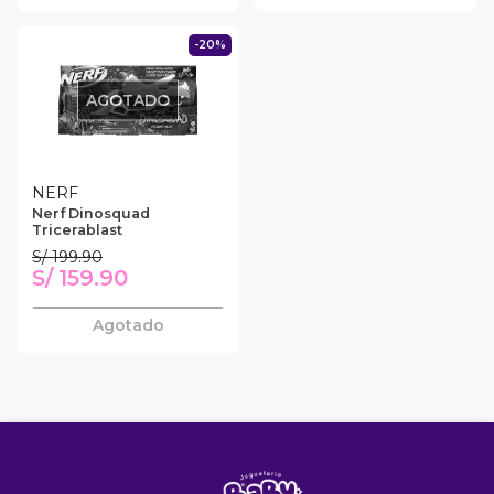
s premios
-20%
JUGAR
AGOTADO
fined
NERF
Nerf Dinosquad
Tricerablast
S/ 199.90
S/ 159.90
Agotado