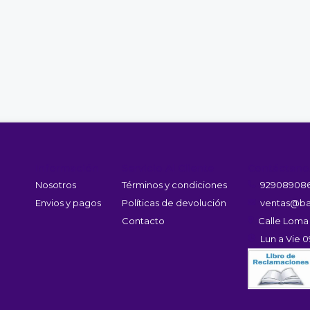
Información
Servicio Al Cliente
Contáctano
Nosotros
Términos y condiciones
92908908
Envios y pagos
Políticas de devolución
ventas@ba
Contacto
Calle Loma
Lun a Vie 0