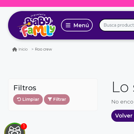
Roo crew
Inicio
Lo
Filtros
Limpiar
Filtrar
No enco
EGA
Volver 
Y