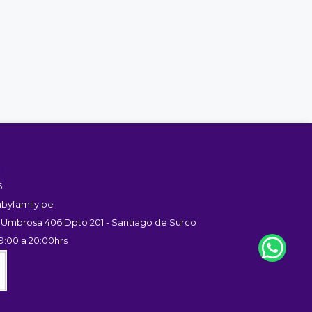
s
6
byfamily.pe
 Umbrosa 406 Dpto 201 - Santiago de Surco
9:00 a 20:00hrs