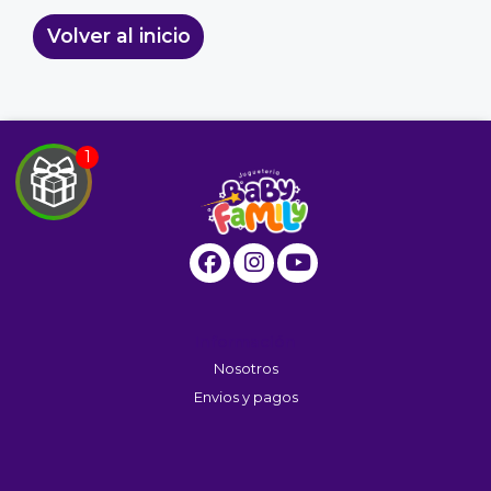
Volver al inicio
EGA
Y
NA!
u correo y
ipa por
Información
s premios
Nosotros
Envios y pagos
JUGAR
fined