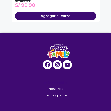
S/ 129.90
S/
S/ 99.90
S
Agregar al carro
Información
Nosotros
Envios y pagos