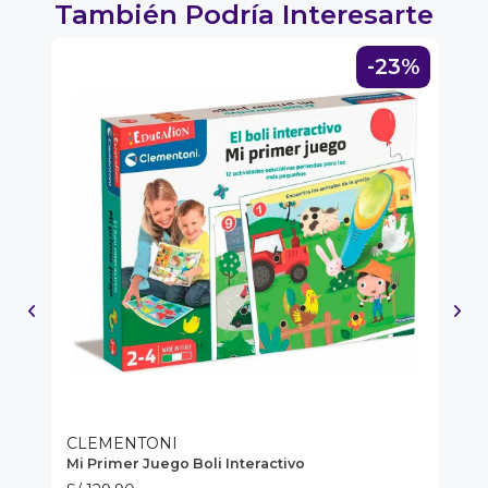
Y
También Podría Interesarte
NA!
2%
-23%
u correo y
ipa por
s premios
JUGAR
fined
CLEMENTONI
C
Mi Primer Juego Boli Interactivo
Ju