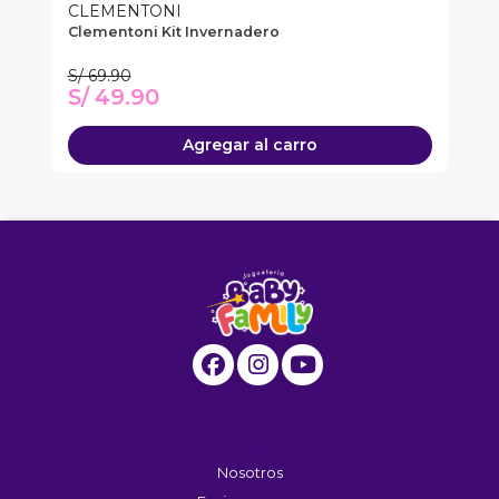
CLEMENTONI
C
Clementoni Kit Invernadero
Cl
S/ 69.90
S/
S/ 49.90
S
Agregar al carro
Información
Nosotros