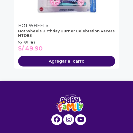
HOT WHEELS
H
Hot Wheels Birthday Burner Celebration Racers
Ho
HTD83
S/ 69.90
S/
S/ 49.90
S
Agregar al carro