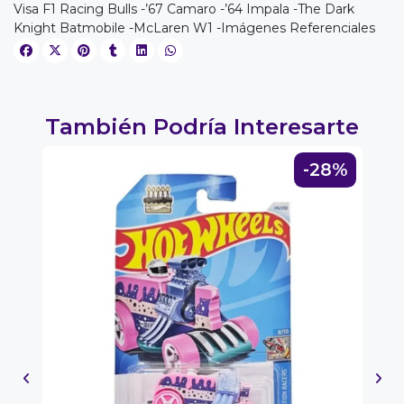
Visa F1 Racing Bulls -’67 Camaro -’64 Impala -The Dark
Knight Batmobile -McLaren W1 -Imágenes Referenciales
EGA
Y
NA!
También Podría Interesarte
u correo y
ipa por
3%
-28%
s premios
JUGAR
fined