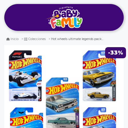
Hot wheels ultimate legends pack x5 - f1 - camaro - impala - batmobile - mclaren
Inicio
Colecciones
-33%