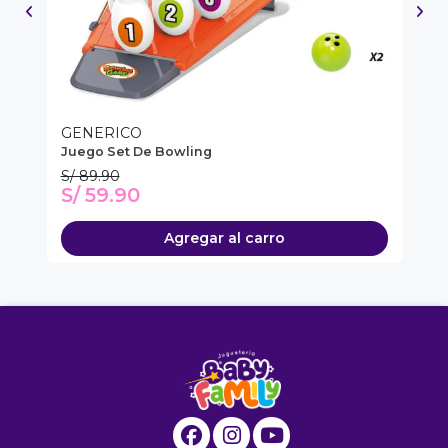
GENERICO
G
Juego Set De Bowling
Ju
S/ 89.90
S/
S/ 59.90
S
Agregar al carro