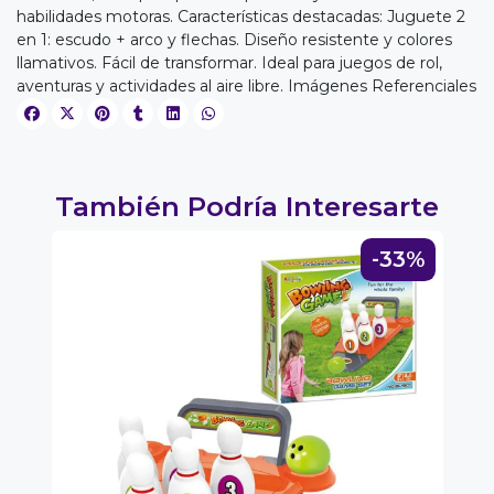
habilidades motoras. Características destacadas: Juguete 2
en 1: escudo + arco y flechas. Diseño resistente y colores
EGA
llamativos. Fácil de transformar. Ideal para juegos de rol,
aventuras y actividades al aire libre. Imágenes Referenciales
Y
NA!
u correo y
También Podría Interesarte
ipa por
s premios
5%
-33%
JUGAR
fined