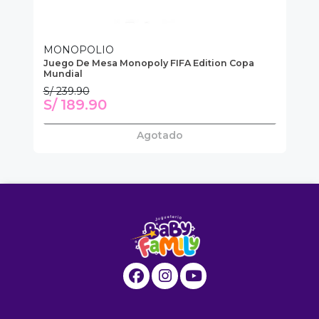
MONOPOLIO
H
Juego De Mesa Monopoly FIFA Edition Copa
Ju
Mundial
3e
S/ 239.90
S/
S/ 189.90
S
Agotado