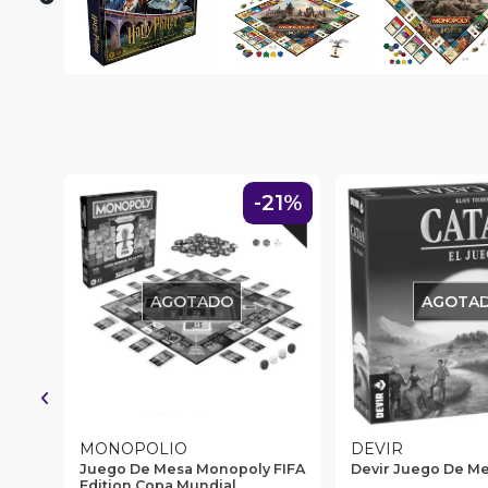
NA!
u correo y
ipa por
s premios
JUGAR
50%
-21%
fined
AGOTADO
AGOTA
MONOPOLIO
DEVIR
Juego De Mesa Monopoly FIFA
Devir Juego De Me
ula
Edition Copa Mundial