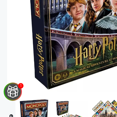
EGA
Y