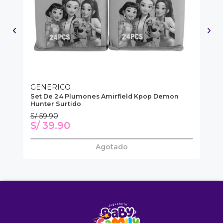
GENERICO
G
Set De 24 Plumones Amirfield Kpop Demon
La
Hunter Surtido
S/ 59.90
S/
S/ 39.90
S
Agotado