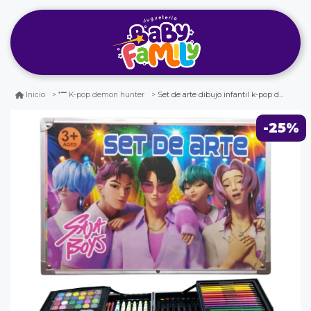
Set de arte dibujo infantil k-pop demon hunter saja boys 2
Inicio
K-pop demon hunter
-25%