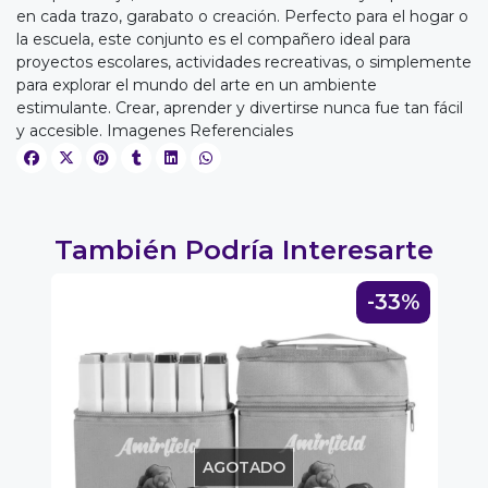
en cada trazo, garabato o creación. Perfecto para el hogar o
la escuela, este conjunto es el compañero ideal para
proyectos escolares, actividades recreativas, o simplemente
para explorar el mundo del arte en un ambiente
EGA
estimulante. Crear, aprender y divertirse nunca fue tan fácil
y accesible. Imagenes Referenciales
Y
NA!
u correo y
También Podría Interesarte
ipa por
s premios
5%
-33%
JUGAR
fined
AGOTADO