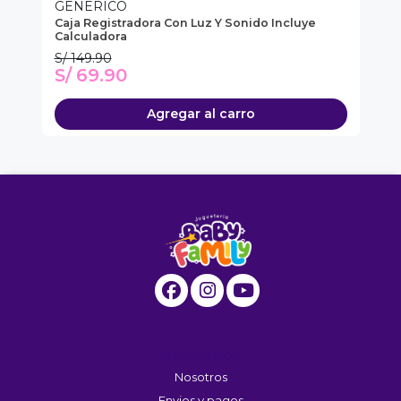
GENERICO
G
Caja Registradora Con Luz Y Sonido Incluye
Se
Calculadora
S/ 149.90
S/
S/ 69.90
S
Agregar al carro
Información
Nosotros
Envios y pagos