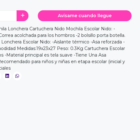
Avísame cuando llegue
ila Lonchera Cartuchera Nido Mochila Escolar Nido: -
Correa acolchada para los hombros -2 bolsillo porta botella.
Lonchera Escolar Nido: -Aislante térmico -Asa reforzada -
odidad Medidas:19x23x27 Peso: 0.3Kg Cartuchera Escolar
 -Material principal es tela suave -Tiene Una Asa
comendado para niños y niñas en etapa escolar (inicial y
iales