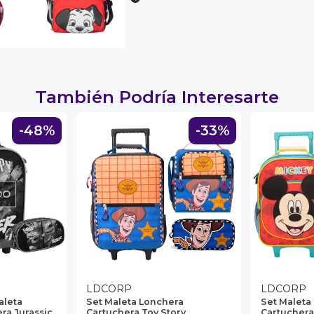
También Podría Interesarte
-48%
-33%
DO
LDCORP
LDCORP
aleta
Set Maleta Lonchera
Set Maleta
ra Jurassic
Cartuchera Toy Story
Cartuchera