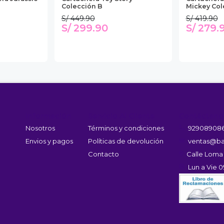
Colección B
Mickey Cole
S/ 449.90
S/ 419.90
S/ 299.90
S/ 279.
Información
Servicio Al Cliente
Contáctano
Nosotros
Términos y condiciones
92908908
Envios y pagos
Políticas de devolución
ventas@ba
Contacto
Calle Loma
Lun a Vie 0