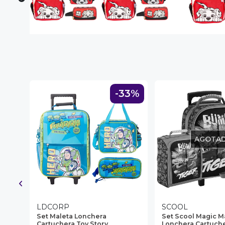
NA!
u correo y
ipa por
s premios
JUGAR
37%
-33%
fined
AGOTA
LDCORP
SCOOL
ruto
Set Maleta Lonchera
Set Scool Magic M
Cartuchera Toy Story
Lonchera Cartuche