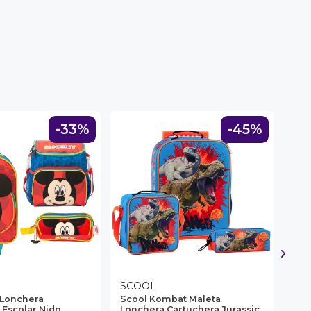
-33%
-45%
SCOOL
CH
 Lonchera
Scool Kombat Maleta
Mal
 Escolar Nido
Lonchera Cartuchera Jurassic