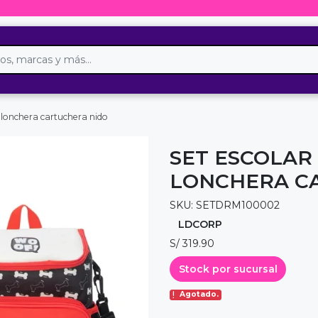
 lonchera cartuchera nido
SET ESCOLAR
LONCHERA C
SKU: SETDRM100002
LDCORP
S/ 319.90
Stock por sucursal
Agotado.