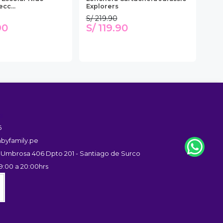
cc...
Explorers
S/ 219.90
S/ 
90
S/ 119.90
S/
s
6
byfamily.pe
 Umbrosa 406 Dpto 201 - Santiago de Surco
9:00 a 20:00hrs