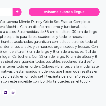
Avísame cuando llegue
 Cartuchera Minnie Disney Oficio Set Escolar Completo:
era Mochila: Con un diseño moderno y funcional, esta
so a clases. Sus medidas de 38 cm de altura, 30 cm de largo
io espacio para libros, cuadernos y todo lo necesario.
y tirantes acolchados garantizan comodidad durante todo el
mantener tus snacks y almuerzos organizados y frescos. Con
cm de altura, 15 cm de largo y 8 cm de ancho, es fácil de
r lugar. Cartuchera: Con 22 cm de largo, 10 cm de altura y 8
s ideal para guardar todos tus útiles escolares. Su diseño
mantener todo en orden. Colores vibrantes y a la moda: Este
lamativas y estampados modernos que harán que resaltes en
lidad y estilo en un solo set Prepárate para un año escolar
n con este increíble combo. ¡No te quedes sin el tuyo! -