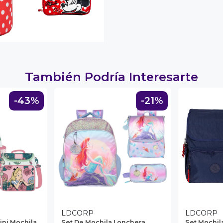
También Podría Interesarte
-43%
-21%
LDCORP
LDCORP
ini Mochila
Set De Mochila Lonchera
Set Mochil