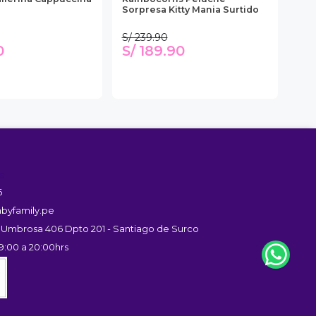
Sorpresa Kitty Mania Surtido
Fro
S/ 239.90
S/ 
0
S/ 189.90
S/
s
6
byfamily.pe
 Umbrosa 406 Dpto 201 - Santiago de Surco
9:00 a 20:00hrs