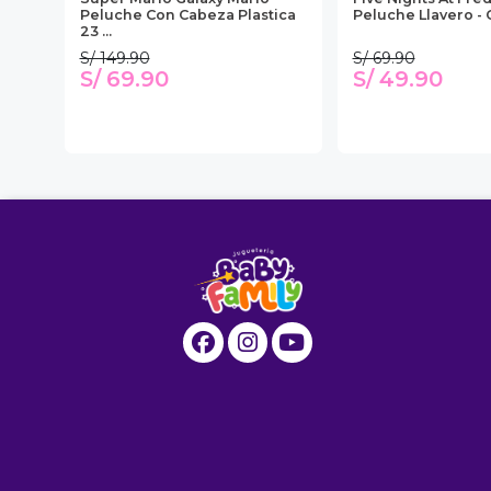
za
Peluche Con Cabeza Plastica
Peluche Llavero -
23 ...
S/ 149.90
S/ 69.90
S/ 69.90
S/ 49.90