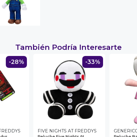
También Podría Interesarte
-28%
-33%
 FREDDYS
FIVE NIGHTS AT FREDDYS
GENERIC
ddys
Peluche Five Nights At
Peluche Ba