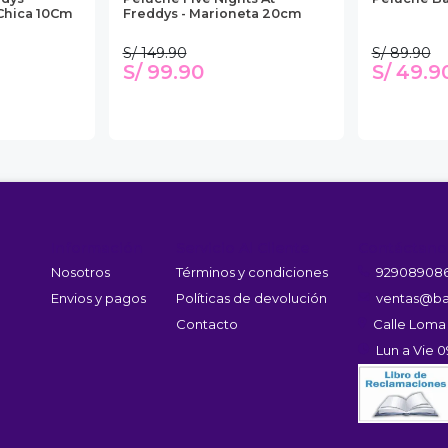
 Chica 10Cm
Freddys - Marioneta 20cm
S/ 149.90
S/ 89.90
S/ 99.90
S/ 49.9
Información
Servicio Al Cliente
Contáctano
Nosotros
Términos y condiciones
92908908
Envios y pagos
Políticas de devolución
ventas@ba
Contacto
Calle Loma
Lun a Vie 0