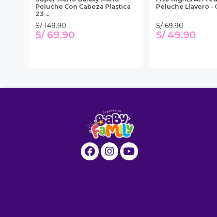
ica
Peluche Con Cabeza Plastica
Peluche Llavero -
23 ...
S/ 149.90
S/ 69.90
S/ 69.90
S/ 49.90