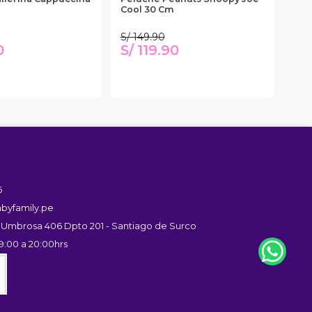
Cool 30 Cm
Hut
S/ 149.90
S/ 
0
S/ 119.90
S/
s
6
byfamily.pe
 Umbrosa 406 Dpto 201 - Santiago de Surco
9:00 a 20:00hrs