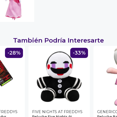
También Podría Interesarte
-28%
-33%
 FREDDYS
FIVE NIGHTS AT FREDDYS
GENERIC
ddys
Peluche Five Nights At
Peluche Ba