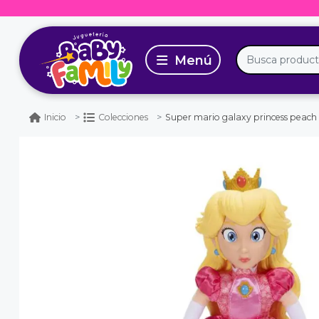
Super mario galaxy princess peach peluche con ca
Inicio
Colecciones