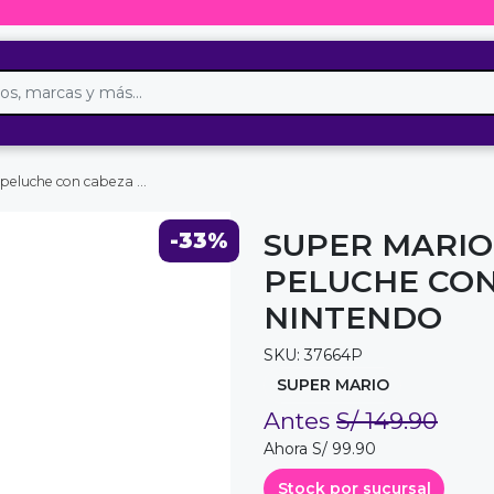
beza plastica 23 cm nintendo
SUPER MARIO
-33%
PELUCHE CON
NINTENDO
SKU: 37664P
SUPER MARIO
Antes
S/ 149.90
Ahora S/ 99.90
Stock por sucursal