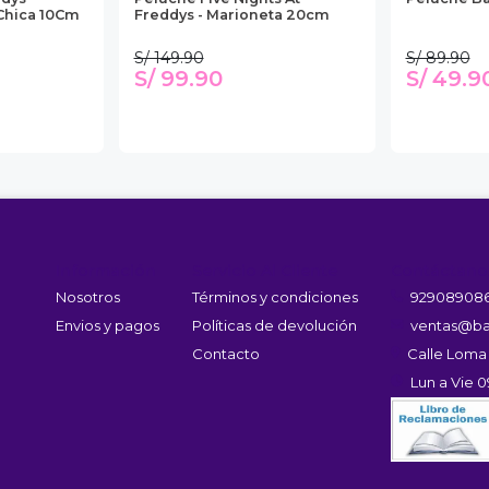
 Chica 10Cm
Freddys - Marioneta 20cm
S/ 149.90
S/ 89.90
S/ 99.90
S/ 49.9
Información
Servicio Al Cliente
Contáctano
Nosotros
Términos y condiciones
92908908
Envios y pagos
Políticas de devolución
ventas@ba
Contacto
Calle Loma
Lun a Vie 0