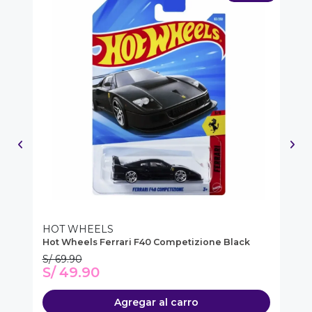
HOT WHEELS
H
Hot Wheels Ferrari F40 Competizione Black
Ho
S/ 69.90
S/
S/ 49.90
S
Agregar al carro