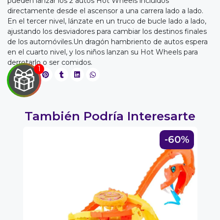
pueden lanzar los 2 autos Hot Wheels incluidos
directamente desde el ascensor a una carrera lado a lado.
En el tercer nivel, lánzate en un truco de bucle lado a lado,
ajustando los desviadores para cambiar los destinos finales
de los automóviles.Un dragón hambriento de autos espera
en el cuarto nivel, y los niños lanzan su Hot Wheels para
derrotarlo o ser comidos.
También Podría Interesarte
8%
-60%
EGA
Y