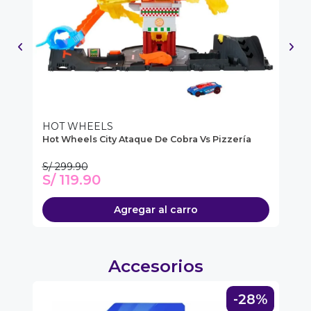
NA!
u correo y
ipa por
s premios
JUGAR
fined
HOT WHEELS
H
5-
Hot Wheels City Ataque De Cobra Vs Pizzería
Ho
S/ 299.90
S/
S/ 119.90
S
Agregar al carro
Accesorios
8%
-28%