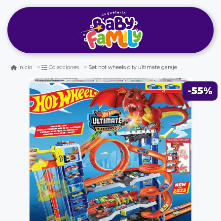
Set hot wheels city ultimate garaje
Inicio
Colecciones
-55%